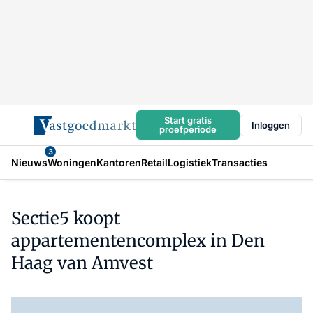
Start gratis
Inloggen
proefperiode
3
Nieuws
Woningen
Kantoren
Retail
Logistiek
Transacties
Sectie5 koopt
appartementencomplex in Den
Haag van Amvest