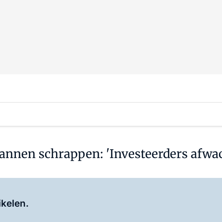
annen schrappen: 'Investeerders afwa
Log in
om dit artikel te lezen.
ikelen.