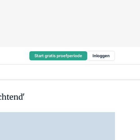
Start gratis proefperiode
Inloggen
chtend'