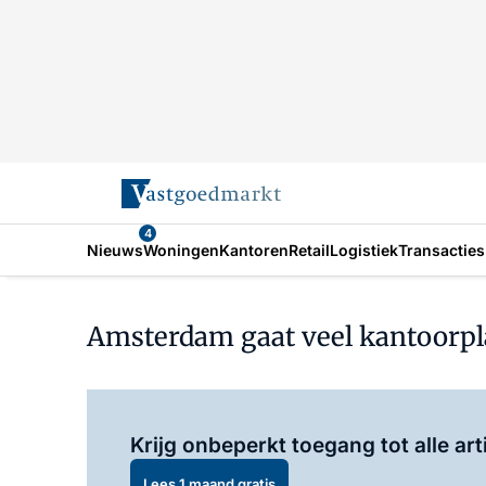
4
Nieuws
Woningen
Kantoren
Retail
Logistiek
Transacties
Amsterdam gaat veel kantoorpl
Krijg onbeperkt toegang tot alle art
Lees 1 maand gratis