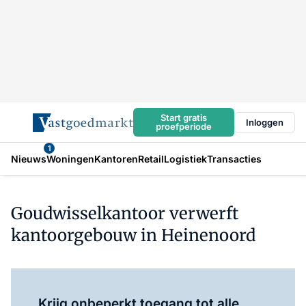
Start gratis
Inloggen
proefperiode
1
Nieuws
Woningen
Kantoren
Retail
Logistiek
Transacties
Goudwisselkantoor verwerft
kantoorgebouw in Heinenoord
Log in
om dit artikel te lezen.
Krijg onbeperkt toegang tot alle