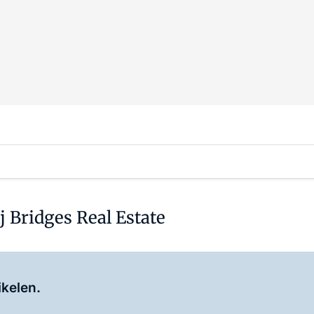
 Bridges Real Estate
Log in
om dit artikel te lezen.
ikelen.