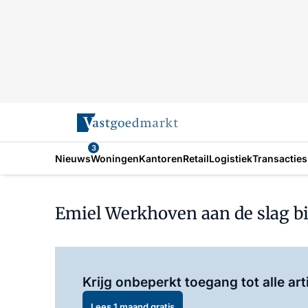
3
Nieuws
Woningen
Kantoren
Retail
Logistiek
Transacties
Emiel Werkhoven aan de slag bij
Krijg onbeperkt toegang tot alle art
Lees 1 maand gratis