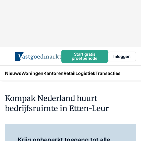
Start gratis
Inloggen
proefperiode
Nieuws
Woningen
Kantoren
Retail
Logistiek
Transacties
Kompak Nederland huurt
bedrijfsruimte in Etten-Leur
Log in
om dit artikel te lezen.
Krijg onbeperkt toegang tot alle