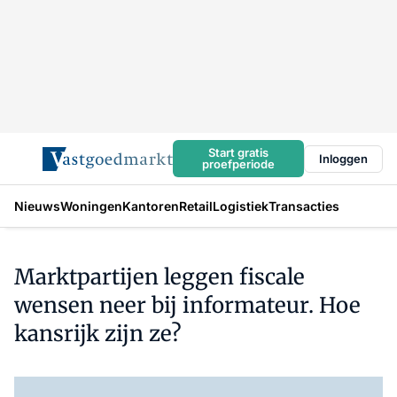
Start gratis
Inloggen
proefperiode
Nieuws
Woningen
Kantoren
Retail
Logistiek
Transacties
Marktpartijen leggen fiscale
wensen neer bij informateur. Hoe
kansrijk zijn ze?