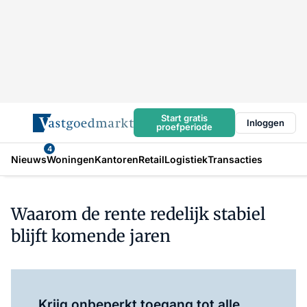
Start gratis
Inloggen
proefperiode
4
Nieuws
Woningen
Kantoren
Retail
Logistiek
Transacties
Waarom de rente redelijk stabiel
blijft komende jaren
Log in
om dit artikel te lezen.
Krijg onbeperkt toegang tot alle