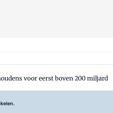
oudens voor eerst boven 200 miljard
Log in
om dit artikel te lezen.
ikelen.