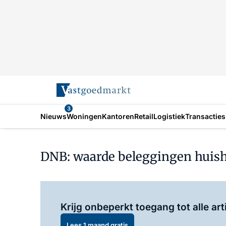
3
Nieuws
Woningen
Kantoren
Retail
Logistiek
Transacties
DNB: waarde beleggingen huish
Krijg onbeperkt toegang tot alle art
Lees 1 maand gratis