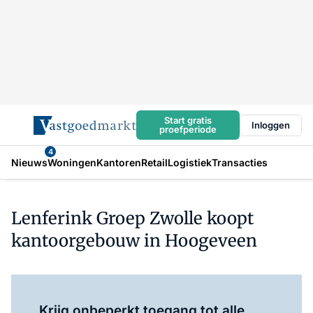
Start gratis
Inloggen
proefperiode
4
Nieuws
Woningen
Kantoren
Retail
Logistiek
Transacties
Lenferink Groep Zwolle koopt
kantoorgebouw in Hoogeveen
Log in
om dit artikel te lezen.
Krijg onbeperkt toegang tot alle