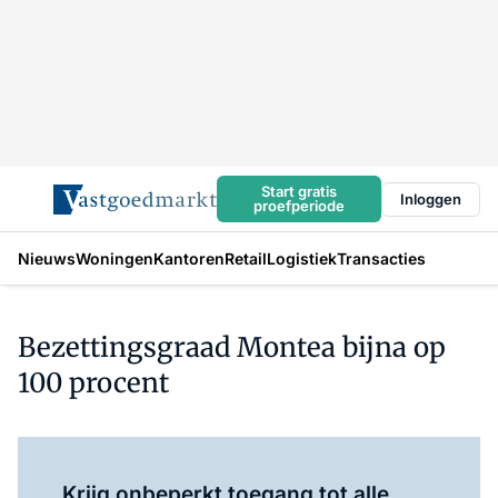
Start gratis
Inloggen
proefperiode
Nieuws
Woningen
Kantoren
Retail
Logistiek
Transacties
Bezettingsgraad Montea bijna op
100 procent
Log in
om dit artikel te lezen.
Krijg onbeperkt toegang tot alle