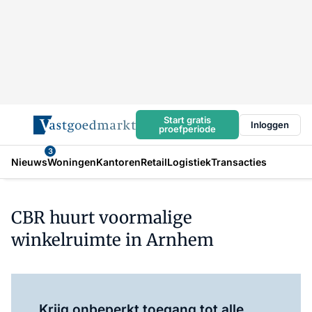
Start gratis
Inloggen
proefperiode
3
Nieuws
Woningen
Kantoren
Retail
Logistiek
Transacties
CBR huurt voormalige
winkelruimte in Arnhem
Log in
om dit artikel te lezen.
Krijg onbeperkt toegang tot alle