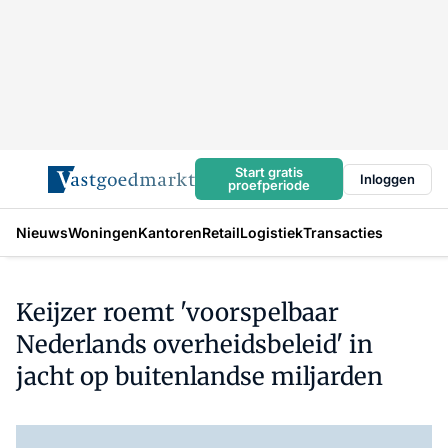
Start gratis
Inloggen
proefperiode
Nieuws
Woningen
Kantoren
Retail
Logistiek
Transacties
Keijzer roemt 'voorspelbaar
Nederlands overheidsbeleid' in
jacht op buitenlandse miljarden