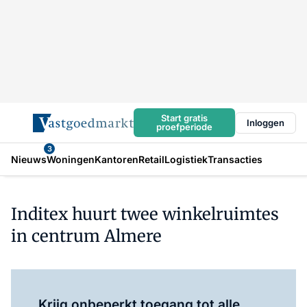
Start gratis
Inloggen
proefperiode
3
Nieuws
Woningen
Kantoren
Retail
Logistiek
Transacties
Inditex huurt twee winkelruimtes
in centrum Almere
Log in
om dit artikel te lezen.
Krijg onbeperkt toegang tot alle