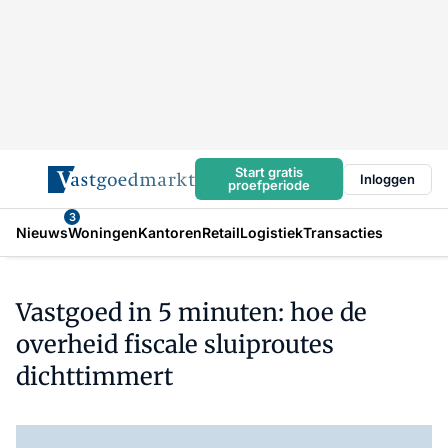
Start gratis
Inloggen
proefperiode
3
Nieuws
Woningen
Kantoren
Retail
Logistiek
Transacties
Vastgoed in 5 minuten: hoe de
overheid fiscale sluiproutes
dichttimmert