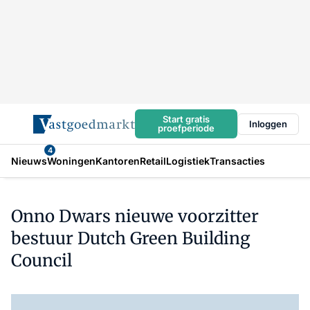
Start gratis
Inloggen
proefperiode
4
Nieuws
Woningen
Kantoren
Retail
Logistiek
Transacties
Onno Dwars nieuwe voorzitter
bestuur Dutch Green Building
Council