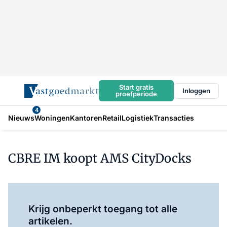
Start gratis
Inloggen
proefperiode
4
Nieuws
Woningen
Kantoren
Retail
Logistiek
Transacties
CBRE IM koopt AMS CityDocks
Log in
om dit artikel te lezen.
Krijg onbeperkt toegang tot alle
artikelen.