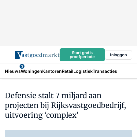
Start gratis
Inloggen
proefperiode
3
Nieuws
Woningen
Kantoren
Retail
Logistiek
Transacties
Defensie stalt 7 miljard aan
projecten bij Rijksvastgoedbedrijf,
uitvoering 'complex'