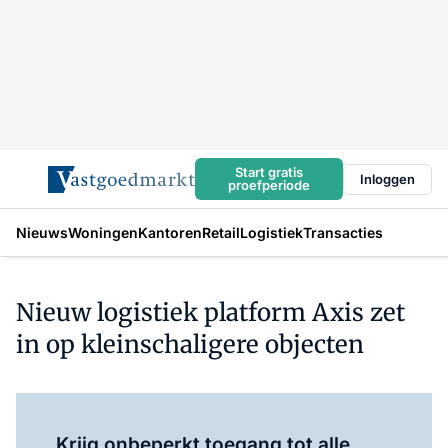
Start gratis
Inloggen
proefperiode
Nieuws
Woningen
Kantoren
Retail
Logistiek
Transacties
Nieuw logistiek platform Axis zet
in op kleinschaligere objecten
Log in
om dit artikel te lezen.
Krijg onbeperkt toegang tot alle