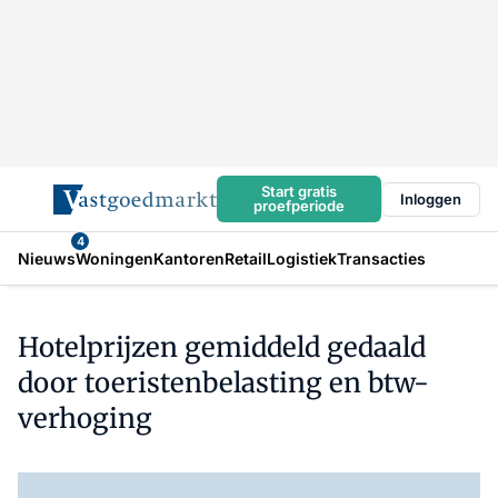
Start gratis
Inloggen
proefperiode
4
Nieuws
Woningen
Kantoren
Retail
Logistiek
Transacties
Hotelprijzen gemiddeld gedaald
door toeristenbelasting en btw-
verhoging