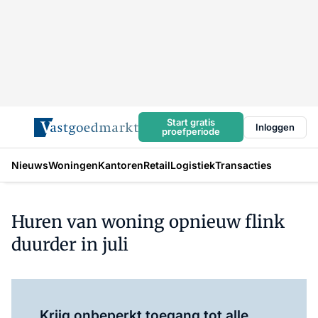
Start gratis
Inloggen
proefperiode
Nieuws
Woningen
Kantoren
Retail
Logistiek
Transacties
Huren van woning opnieuw flink
duurder in juli
Log in
om dit artikel te lezen.
Krijg onbeperkt toegang tot alle