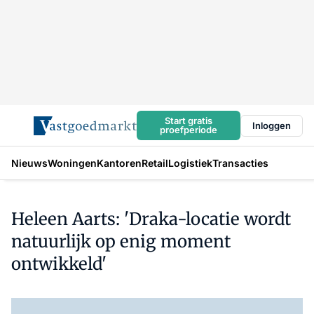
Start gratis
Inloggen
proefperiode
Nieuws
Woningen
Kantoren
Retail
Logistiek
Transacties
Heleen Aarts: 'Draka-locatie wordt
natuurlijk op enig moment
ontwikkeld'