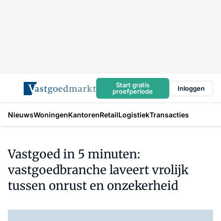
Start gratis
Inloggen
proefperiode
Nieuws
Woningen
Kantoren
Retail
Logistiek
Transacties
Vastgoed in 5 minuten:
vastgoedbranche laveert vrolijk
tussen onrust en onzekerheid