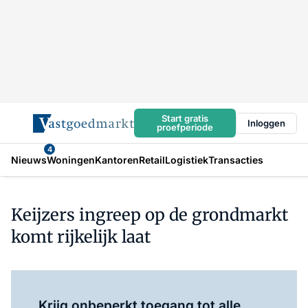
Start gratis
Inloggen
proefperiode
4
Nieuws
Woningen
Kantoren
Retail
Logistiek
Transacties
Keijzers ingreep op de grondmarkt
komt rijkelijk laat
Log in
om dit artikel te lezen.
Krijg onbeperkt toegang tot alle