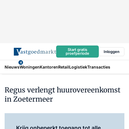
Start gratis
Inloggen
proefperiode
4
Nieuws
Woningen
Kantoren
Retail
Logistiek
Transacties
Regus verlengt huurovereenkomst
in Zoetermeer
Log in
om dit artikel te lezen.
Krijg onbeperkt toegang tot alle