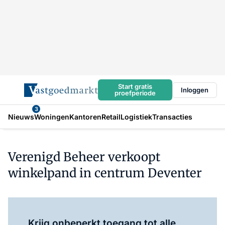
Start gratis
Inloggen
proefperiode
3
Nieuws
Woningen
Kantoren
Retail
Logistiek
Transacties
Verenigd Beheer verkoopt
winkelpand in centrum Deventer
Log in
om dit artikel te lezen.
Krijg onbeperkt toegang tot alle