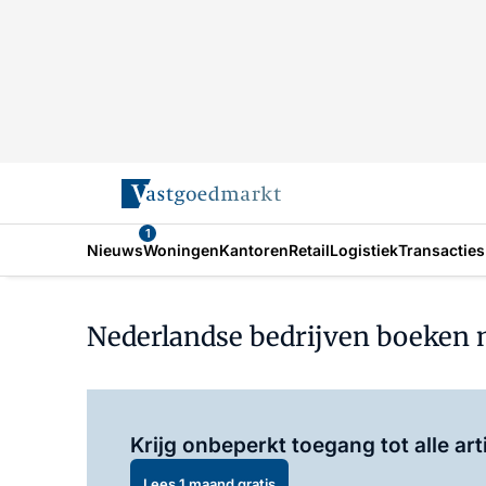
1
Nieuws
Woningen
Kantoren
Retail
Logistiek
Transacties
Nederlandse bedrijven boeken m
Krijg onbeperkt toegang tot alle art
Lees 1 maand gratis