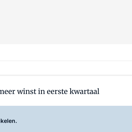
eer winst in eerste kwartaal
Log in
om dit artikel te lezen.
ikelen.