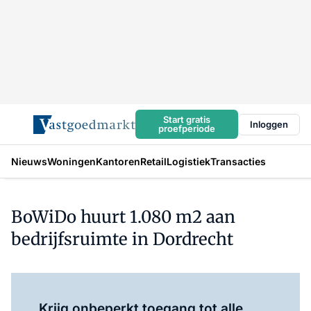
Start gratis
Inloggen
proefperiode
Nieuws
Woningen
Kantoren
Retail
Logistiek
Transacties
BoWiDo huurt 1.080 m2 aan
bedrijfsruimte in Dordrecht
Log in
om dit artikel te lezen.
Krijg onbeperkt toegang tot alle