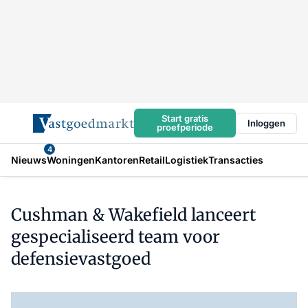
Start gratis
Inloggen
proefperiode
4
Nieuws
Woningen
Kantoren
Retail
Logistiek
Transacties
Cushman & Wakefield lanceert
gespecialiseerd team voor
defensievastgoed