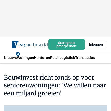
Start gratis
Inloggen
proefperiode
3
Nieuws
Woningen
Kantoren
Retail
Logistiek
Transacties
Bouwinvest richt fonds op voor
seniorenwoningen: 'We willen naar
een miljard groeien'