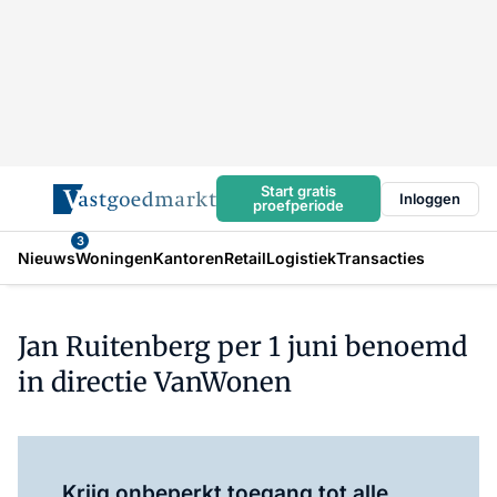
Start gratis
Inloggen
proefperiode
3
Nieuws
Woningen
Kantoren
Retail
Logistiek
Transacties
Jan Ruitenberg per 1 juni benoemd
in directie VanWonen
Log in
om dit artikel te lezen.
Krijg onbeperkt toegang tot alle