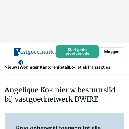
Start gratis
Inloggen
proefperiode
4
Nieuws
Woningen
Kantoren
Retail
Logistiek
Transacties
Angelique Kok nieuw bestuurslid
bij vastgoednetwerk DWIRE
Log in
om dit artikel te lezen.
Krijg onbeperkt toegang tot alle