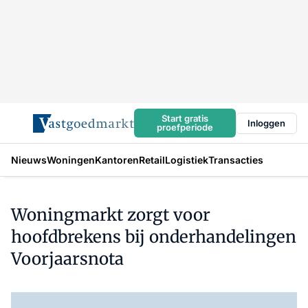
Start gratis
Inloggen
proefperiode
Nieuws
Woningen
Kantoren
Retail
Logistiek
Transacties
Woningmarkt zorgt voor
hoofdbrekens bij onderhandelingen
Voorjaarsnota