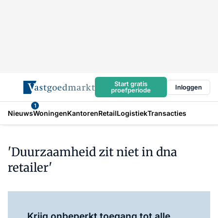
Start gratis
Inloggen
proefperiode
1
Nieuws
Woningen
Kantoren
Retail
Logistiek
Transacties
'Duurzaamheid zit niet in dna
retailer'
Log in
om dit artikel te lezen.
Krijg onbeperkt toegang tot alle