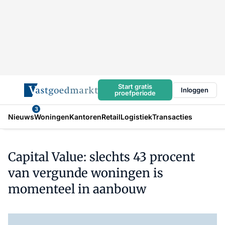
Start gratis
Inloggen
proefperiode
3
Nieuws
Woningen
Kantoren
Retail
Logistiek
Transacties
Capital Value: slechts 43 procent
van vergunde woningen is
momenteel in aanbouw