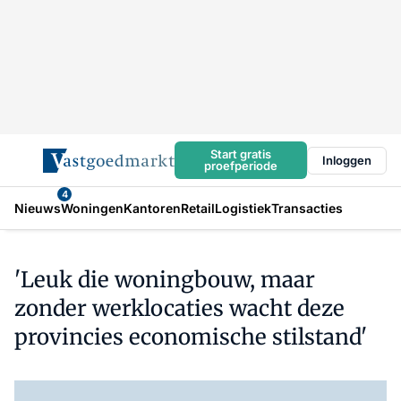
Start gratis
Inloggen
proefperiode
4
Nieuws
Woningen
Kantoren
Retail
Logistiek
Transacties
'Leuk die woningbouw, maar
zonder werklocaties wacht deze
provincies economische stilstand'