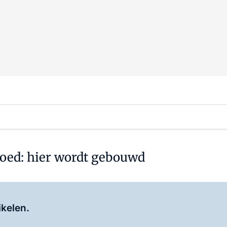
goed: hier wordt gebouwd
Log in
om dit artikel te lezen.
ikelen.