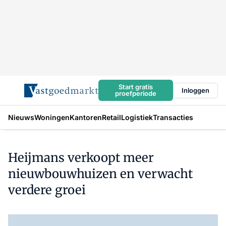
Start gratis
Inloggen
proefperiode
Nieuws
Woningen
Kantoren
Retail
Logistiek
Transacties
Heijmans verkoopt meer
nieuwbouwhuizen en verwacht
verdere groei