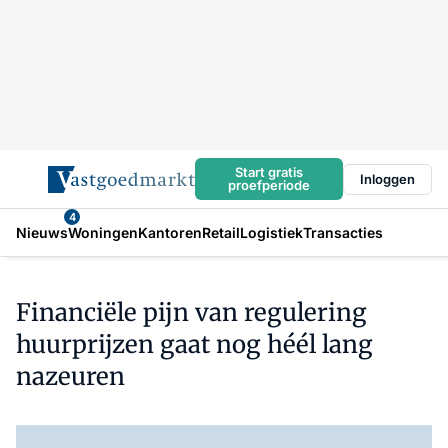
Start gratis
Inloggen
proefperiode
4
Nieuws
Woningen
Kantoren
Retail
Logistiek
Transacties
Financiële pijn van regulering
huurprijzen gaat nog héél lang
nazeuren