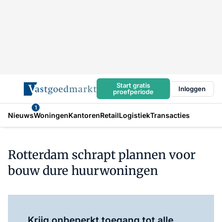
Start gratis
Inloggen
proefperiode
1
Nieuws
Woningen
Kantoren
Retail
Logistiek
Transacties
Rotterdam schrapt plannen voor
bouw dure huurwoningen
Log in
om dit artikel te lezen.
Krijg onbeperkt toegang tot alle