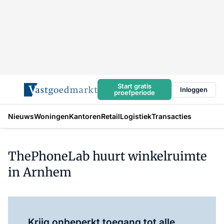
Start gratis
Inloggen
proefperiode
Nieuws
Woningen
Kantoren
Retail
Logistiek
Transacties
ThePhoneLab huurt winkelruimte
in Arnhem
Log in
om dit artikel te lezen.
Krijg onbeperkt toegang tot alle