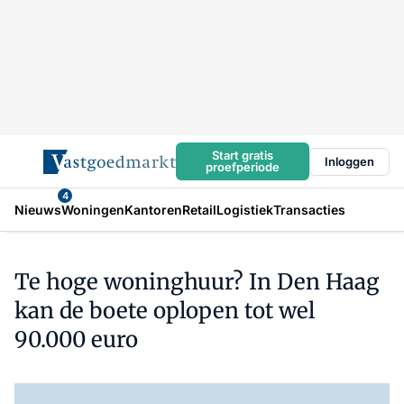
Start gratis
Inloggen
proefperiode
4
Nieuws
Woningen
Kantoren
Retail
Logistiek
Transacties
Te hoge woninghuur? In Den Haag
kan de boete oplopen tot wel
90.000 euro