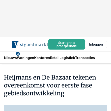
Start gratis
Inloggen
proefperiode
3
Nieuws
Woningen
Kantoren
Retail
Logistiek
Transacties
Heijmans en De Bazaar tekenen
overeenkomst voor eerste fase
gebiedsontwikkeling