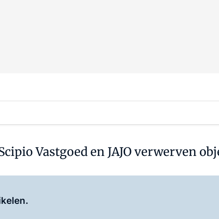
Scipio Vastgoed en JAJO verwerven obj
Log in
om dit artikel te lezen.
ikelen.