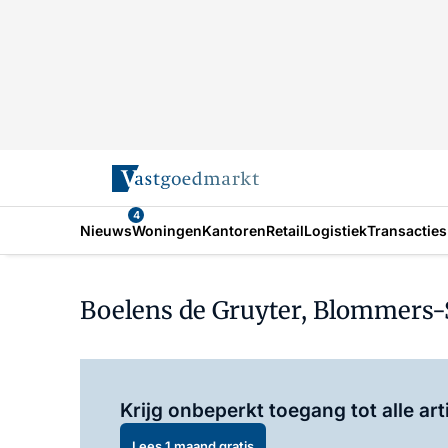
4
Nieuws
Woningen
Kantoren
Retail
Logistiek
Transacties
Boelens de Gruyter, Blommers-
Krijg onbeperkt toegang tot alle art
Lees 1 maand gratis