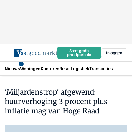
Start gratis
Inloggen
proefperiode
3
Nieuws
Woningen
Kantoren
Retail
Logistiek
Transacties
'Miljardenstrop' afgewend:
huurverhoging 3 procent plus
inflatie mag van Hoge Raad