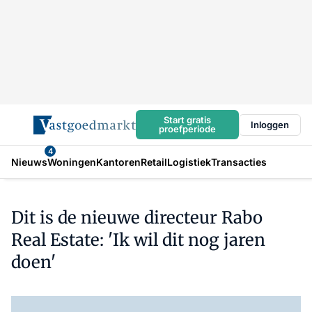
Start gratis
Inloggen
proefperiode
4
Nieuws
Woningen
Kantoren
Retail
Logistiek
Transacties
Dit is de nieuwe directeur Rabo
Real Estate: 'Ik wil dit nog jaren
doen'