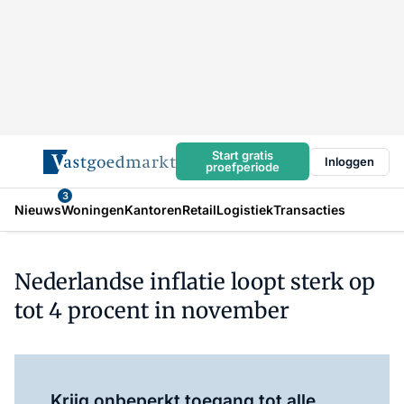
Start gratis
Inloggen
proefperiode
3
Nieuws
Woningen
Kantoren
Retail
Logistiek
Transacties
Nederlandse inflatie loopt sterk op
tot 4 procent in november
Log in
om dit artikel te lezen.
Krijg onbeperkt toegang tot alle