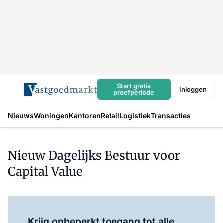
Start gratis
Inloggen
proefperiode
Nieuws
Woningen
Kantoren
Retail
Logistiek
Transacties
Nieuw Dagelijks Bestuur voor
Capital Value
Log in
om dit artikel te lezen.
Krijg onbeperkt toegang tot alle