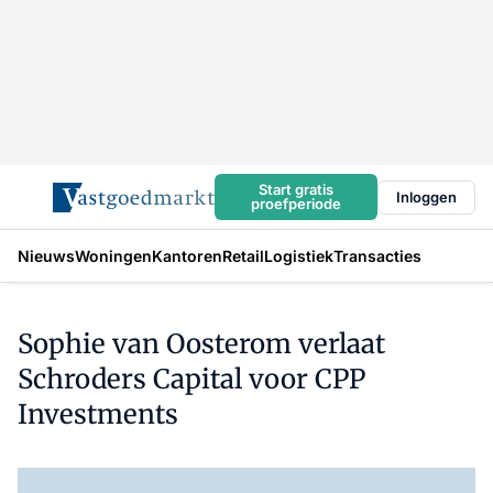
Start gratis
Inloggen
proefperiode
Nieuws
Woningen
Kantoren
Retail
Logistiek
Transacties
Sophie van Oosterom verlaat
Schroders Capital voor CPP
Investments