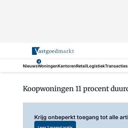
4
Nieuws
Woningen
Kantoren
Retail
Logistiek
Transacties
Koopwoningen 11 procent duurder
Krijg onbeperkt toegang tot alle art
Lees 1 maand gratis