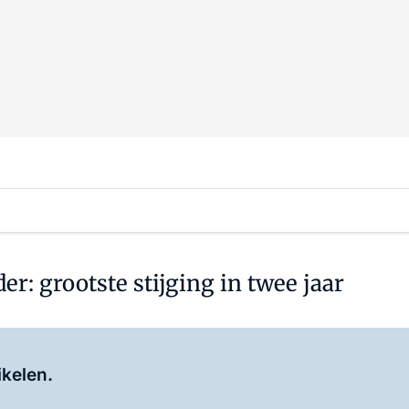
: grootste stijging in twee jaar
Log in
om dit artikel te lezen.
ikelen.