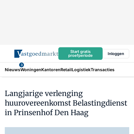
Start gratis
Inloggen
proefperiode
3
Nieuws
Woningen
Kantoren
Retail
Logistiek
Transacties
Langjarige verlenging
huurovereenkomst Belastingdienst
in Prinsenhof Den Haag